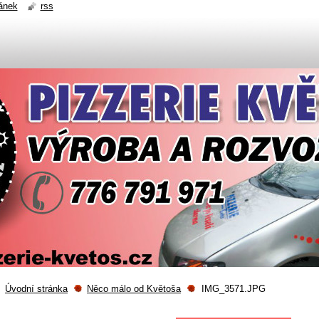
ánek
rss
Úvodní stránka
Něco málo od Květoša
IMG_3571.JPG